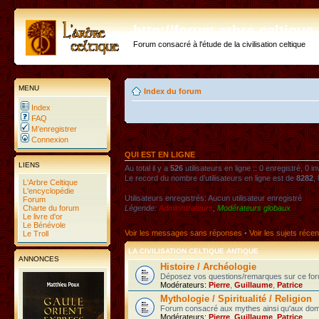
http://forum.arbre-celtiqu
Forum consacré à l'étude de la civilisation celtique
MENU
Index du forum
Index
FAQ
M’enregistrer
Connexion
QUI EST EN LIGNE
LIENS
Au total il y a
526
utilisateurs en ligne :: 0 enregistré, 0 i
Le record du nombre d’utilisateurs en ligne est de
8282
,
L'Arbre Celtique
L'encyclopédie
Utilisateurs enregistrés: Aucun utilisateur enregistré
Forum
Charte du forum
Légende:
Administrateurs
,
Modérateurs globaux
Le livre d'or
Le Bénévole
Voir les messages sans réponses
•
Voir les sujets récen
Le Troll
LA CIVILISATION CELTIQUE ANTIQUE
ANNONCES
Histoire / Archéologie
Déposez vos questions/remarques sur ce foru
Modérateurs:
Pierre
,
Guillaume
,
Patrice
Mythologie / Spiritualité / Religion
Forum consacré aux mythes ainsi qu'aux domaines
Modérateurs:
Pierre
,
Guillaume
,
Patrice