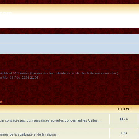
e.com
nvisible et 526 invités (basées sur les utilisateurs actifs des 5 dernières minutes)
 le Mer 18 Fév, 2026 21:05
ts
SUJETS
1174
m consacré aux connaissances actuelles concernant les Celtes...
703
 de la spiritualité et de la religion...