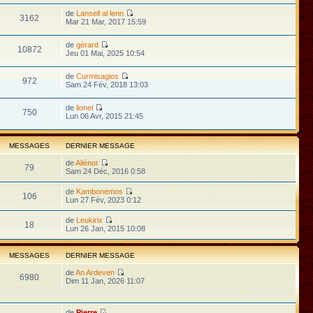
de
Lansell al lenn
3162
Mar 21 Mar, 2017 15:59
de
gérard
10872
Jeu 01 Mai, 2025 10:54
de
Curmisagios
972
Sam 24 Fév, 2018 13:03
de
lionel
750
Lun 06 Avr, 2015 21:45
MESSAGES
DERNIER MESSAGE
de
Aliénor
79
Sam 24 Déc, 2016 0:58
de
Kambonemos
106
Lun 27 Fév, 2023 0:12
de
Leukirix
18
Lun 26 Jan, 2015 10:08
MESSAGES
DERNIER MESSAGE
de
An Ardeven
6980
Dim 11 Jan, 2026 11:07
de
Pierre