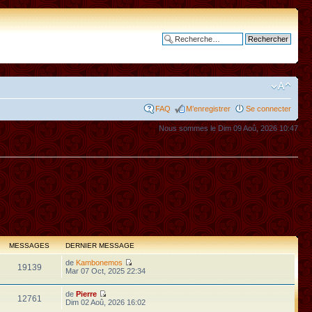
Recherche avancée
FAQ
M’enregistrer
Se connecter
Nous sommes le Dim 09 Aoû, 2026 10:47
MESSAGES
DERNIER MESSAGE
de
Kambonemos
19139
Mar 07 Oct, 2025 22:34
de
Pierre
12761
Dim 02 Aoû, 2026 16:02