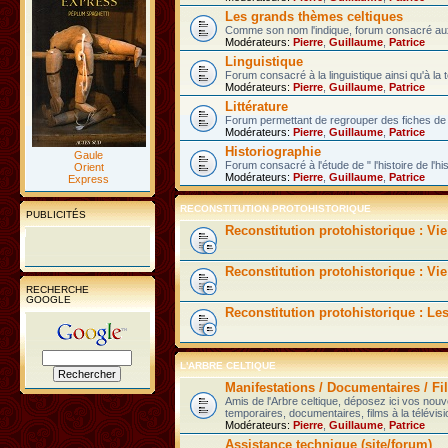
Les grands thèmes celtiques
Comme son nom l'indique, forum consacré aux 
Modérateurs:
Pierre
,
Guillaume
,
Patrice
Linguistique
Forum consacré à la linguistique ainsi qu'à la 
Modérateurs:
Pierre
,
Guillaume
,
Patrice
Littérature
Forum permettant de regrouper des fiches de l
Modérateurs:
Pierre
,
Guillaume
,
Patrice
Historiographie
Gaule
Forum consacré à l'étude de " l'histoire de l'hi
Orient
Modérateurs:
Pierre
,
Guillaume
,
Patrice
Express
RECONSTITUTION PROTOHISTORIQUE
PUBLICITÉS
Reconstitution protohistorique : Vi
Reconstitution protohistorique : Vie
RECHERCHE
GOOGLE
Reconstitution protohistorique : Le
L'ARBRE CELTIQUE
Manifestations / Documentaires / Fil
Amis de l'Arbre celtique, déposez ici vos nou
temporaires, documentaires, films à la télévisi
Modérateurs:
Pierre
,
Guillaume
,
Patrice
Assistance technique (site/forum)